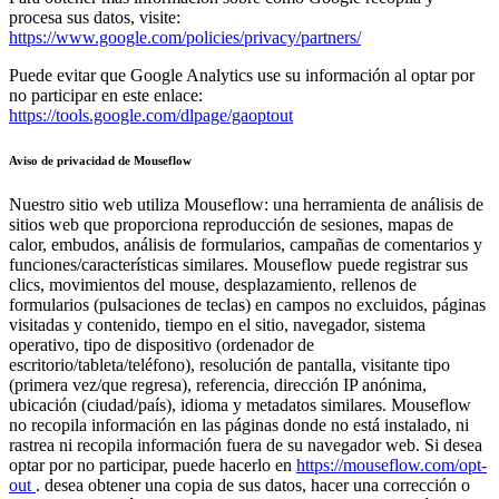
procesa sus datos, visite:
https://www.google.com/policies/privacy/partners/
Puede evitar que Google Analytics use su información al optar por
no participar en este enlace:
https://tools.google.com/dlpage/gaoptout
Aviso de privacidad de Mouseflow
Nuestro sitio web utiliza Mouseflow: una herramienta de análisis de
sitios web que proporciona reproducción de sesiones, mapas de
calor, embudos, análisis de formularios, campañas de comentarios y
funciones/características similares. Mouseflow puede registrar sus
clics, movimientos del mouse, desplazamiento, rellenos de
formularios (pulsaciones de teclas) en campos no excluidos, páginas
visitadas y contenido, tiempo en el sitio, navegador, sistema
operativo, tipo de dispositivo (ordenador de
escritorio/tableta/teléfono), resolución de pantalla, visitante tipo
(primera vez/que regresa), referencia, dirección IP anónima,
ubicación (ciudad/país), idioma y metadatos similares. Mouseflow
no recopila información en las páginas donde no está instalado, ni
rastrea ni recopila información fuera de su navegador web. Si desea
optar por no participar, puede hacerlo en
https://mouseflow.com/opt-
out
. desea obtener una copia de sus datos, hacer una corrección o